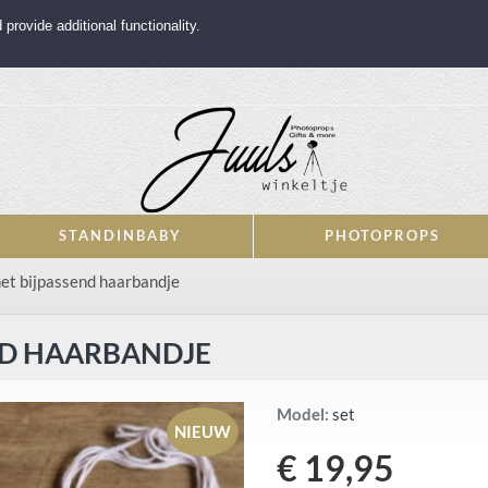
rovide additional functionality.
STANDINBABY
PHOTOPROPS
t bijpassend haarbandje
ND HAARBANDJE
Model:
set
NIEUW
€ 19,95