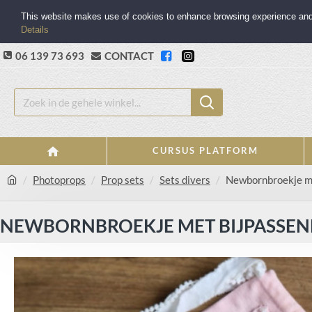
This website makes use of cookies to enhance browsing experience and p
Details
06 139 73 693
CONTACT
CURSUS PLATFORM
Photoprops
Prop sets
Sets divers
Newbornbroekje me
NEWBORNBROEKJE MET BIJPASSE