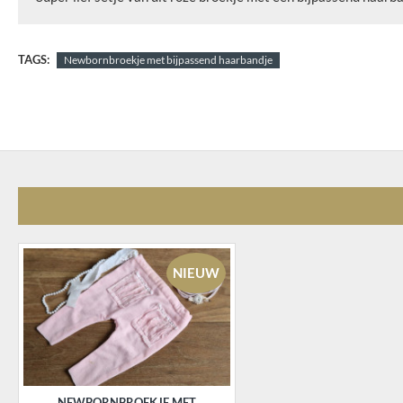
TAGS:
Newbornbroekje met bijpassend haarbandje
NIEUW
NEWBORNBROEKJE MET