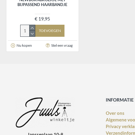
BIJPASSEND HAARBANDJE
€ 19,95
TOEVOEGEN
Nu kopen
Stel een vraag
INFORMATIE
Over ons
Algemene vo
Privacy verkla
Verzendinfor
Janssenlaan 10-8