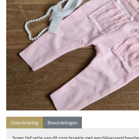
Omschrijving
Beoordelingen
Super lief setje van dit roze broekje met een bijpassend haarb