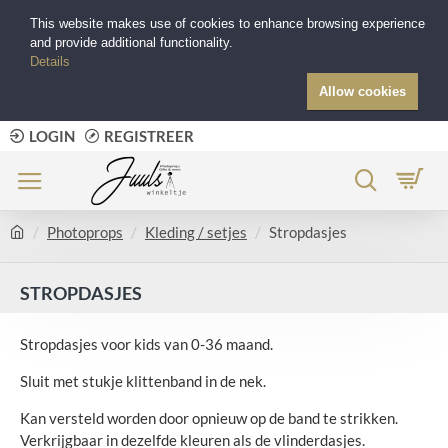
This website makes use of cookies to enhance browsing experience
and provide additional functionality.
Details
Allow cookies
LOGIN
REGISTREER
Photoprops
Kleding / setjes
Stropdasjes
STROPDASJES
Stropdasjes voor kids van 0-36 maand.
Sluit met stukje klittenband in de nek.
Kan versteld worden door opnieuw op de band te strikken.
Verkrijgbaar in dezelfde kleuren als de vlinderdasjes.