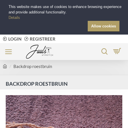
This website makes use of cookies to enhance browsing experience
and provide additional functionality.
Details
Allow cookies
LOGIN
REGISTREER
Backdrop roestbruin
BACKDROP ROESTBRUIN