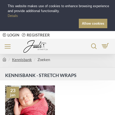
This website makes use of cookies to enhance browsing experience
and provide additional functionality.
Details
Allow cookies
LOGIN
REGISTREER
Kennisbank
Zoeken
KENNISBANK - STRETCH WRAPS
23
jan