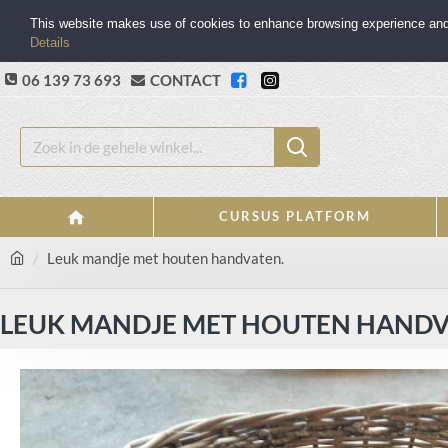
This website makes use of cookies to enhance browsing experience and p
Details
06 139 73 693
CONTACT
CURSUS PLATFORM
Leuk mandje met houten handvaten.
LEUK MANDJE MET HOUTEN HANDV