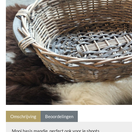
Omschrijving
Beoordelingen
Mooi basis mandje, perfect ook voor je shoots.