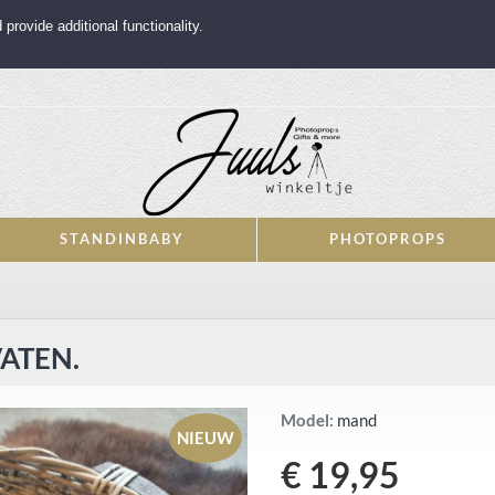
rovide additional functionality.
STANDINBABY
PHOTOPROPS
ATEN.
Model:
mand
NIEUW
€ 19,95