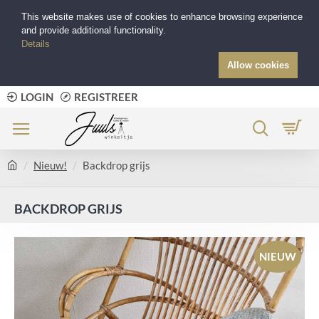
This website makes use of cookies to enhance browsing experience
and provide additional functionality.
Details
Allow cookies
LOGIN
REGISTREER
Nieuw!
Backdrop grijs
BACKDROP GRIJS
NIEUW