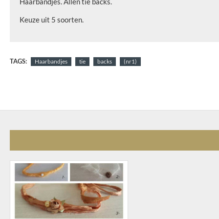
Haarbandjes. Allen tie backs.
Keuze uit 5 soorten.
TAGS:
Haarbandjes
tie
backs
(nr1)