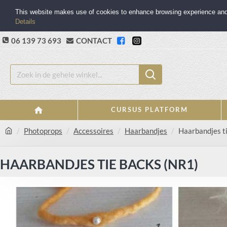
This website makes use of cookies to enhance browsing experience and p
Details
06 139 73 693
CONTACT
CURSUS PLATFORM
Photoprops
Accessoires
Haarbandjes
Haarbandjes ti
HAARBANDJES TIE BACKS (NR1)