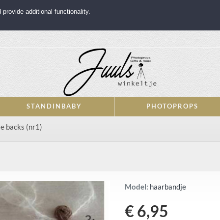
rovide additional functionality.
STANDINBABY
PHOTOPROPS
e backs (nr1)
Model:
haarbandje
€ 6,95