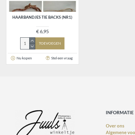
HAARBANDJES TIE BACKS (NR1)
€ 6,95
TOEVOEGEN
Nu kopen
Stel een vraag
INFORMATIE
Over ons
Algemene vo