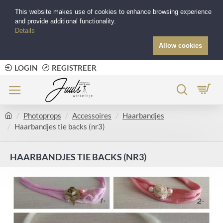
This website makes use of cookies to enhance browsing experience
and provide additional functionality.
Details
Allow cookies
LOGIN
REGISTREER
Photoprops
Accessoires
Haarbandjes
Haarbandjes tie backs (nr3)
HAARBANDJES TIE BACKS (NR3)