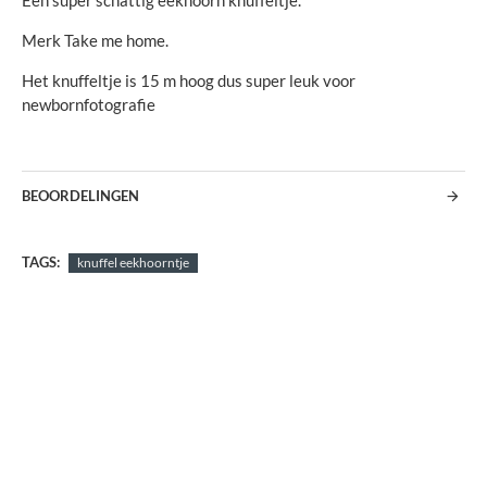
Een super schattig eekhoorn knuffeltje.
Merk Take me home.
Het knuffeltje is 15 m hoog dus super leuk voor
newbornfotografie
BEOORDELINGEN
TAGS:
knuffel eekhoorntje