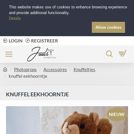
This website makes use of cookies to enhance browsing experience
and provide additional functionality.
Details
Allow cookies
LOGIN
REGISTREER
Photoprops
Accessoires
Knuffeltjes
knuffel eekhoorntje
KNUFFEL EEKHOORNTJE
NIEUW