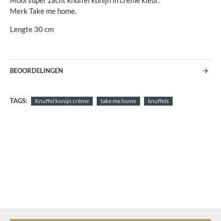
Mooi super zacht knuffel konijn in crème kleur.
Merk Take me home.
Lengte 30 cm
BEOORDELINGEN
TAGS:
Knuffel konijn crème
take me home
knuffels