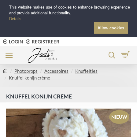
This website makes use of cookies to enhance browsing experience
and provide additional functionality.
Details
Allow cookies
LOGIN
REGISTREER
Photoprops
Accessoires
Knuffeltjes
Knuffel konijn crème
KNUFFEL KONIJN CRÈME
NIEUW