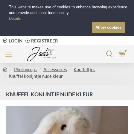
This website makes use of cookies to enhance browsing experience
and provide additional functionality.
Details
Allow cookies
LOGIN
REGISTREER
Photoprops
Accessoires
Knuffeltjes
Knuffel konijntje nude kleur
KNUFFEL KONIJNTJE NUDE KLEUR