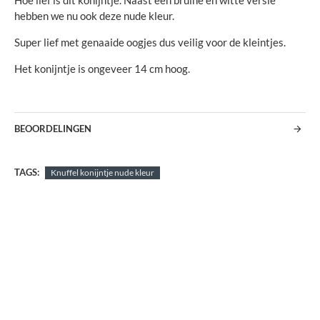
Hoe lief is dit konijntje. Naast een bruine en witte versie
hebben we nu ook deze nude kleur.
Super lief met genaaide oogjes dus veilig voor de kleintjes.
Het konijntje is ongeveer 14 cm hoog.
BEOORDELINGEN
TAGS:
Knuffel konijntje nude kleur