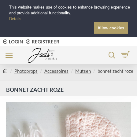
This website makes use of cookies to enhance browsing experience
and provide additional functionality.
Details
Allow cookies
LOGIN
REGISTREER
Photoprops
Accessoires
Mutsen
bonnet zacht roze
BONNET ZACHT ROZE