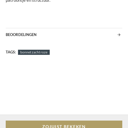
patroontje en structuur.
BEOORDELINGEN
TAGS:
bonnet zacht roze
ZOJUIST BEKEKEN