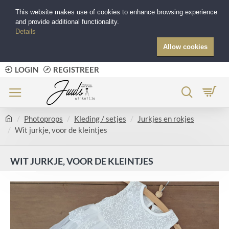
This website makes use of cookies to enhance browsing experience
and provide additional functionality.
Details
Allow cookies
LOGIN
REGISTREER
Photoprops
Kleding / setjes
Jurkjes en rokjes
Wit jurkje, voor de kleintjes
WIT JURKJE, VOOR DE KLEINTJES