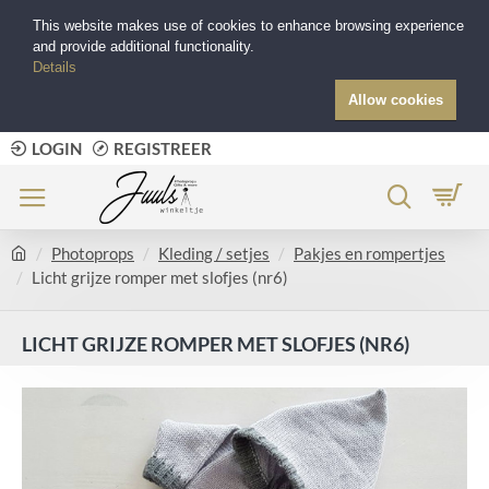
This website makes use of cookies to enhance browsing experience
and provide additional functionality.
Details
Allow cookies
LOGIN
REGISTREER
Photoprops
Kleding / setjes
Pakjes en rompertjes
Licht grijze romper met slofjes (nr6)
LICHT GRIJZE ROMPER MET SLOFJES (NR6)