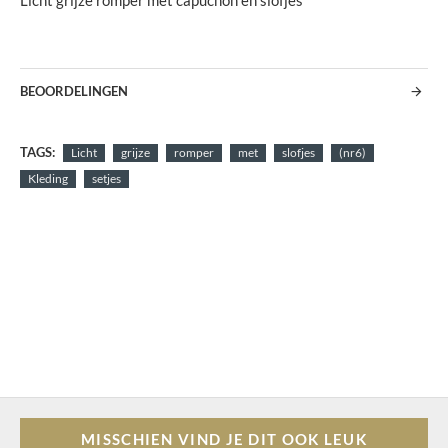
Licht grijze romper met capuchon en slofjes
BEOORDELINGEN
TAGS:
Licht
grijze
romper
met
slofjes
(nr6)
Kleding
setjes
MISSCHIEN VIND JE DIT OOK LEUK