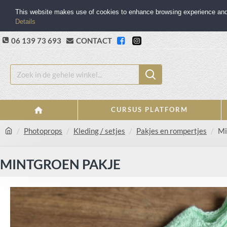
This website makes use of cookies to enhance browsing experience and p
Details
06 139 73 693
CONTACT
CURSUS PLATFORM
Photoprops
Kleding / setjes
Pakjes en rompertjes
Mi
MINTGROEN PAKJE