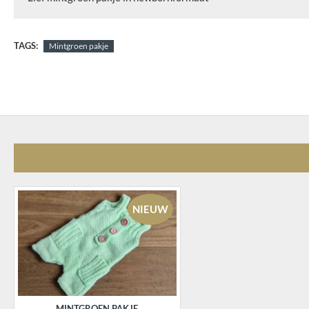
TAGS:
Mintgroen pakje
NIEUW
MINTGROEN PAKJE