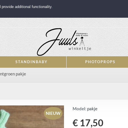
rovide additional functionality.
STANDINBABY
PHOTOPROPS
ntgroen pakje
Model:
pakje
NIEUW
€ 17,50