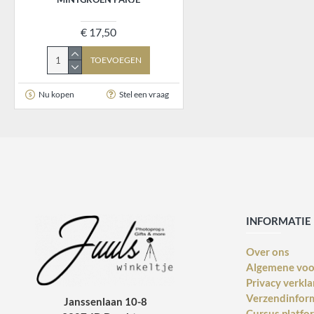
€ 17,50
TOEVOEGEN
Nu kopen
Stel een vraag
INFORMATIE
Over ons
Algemene vo
Privacy verkla
Verzendinfor
Janssenlaan 10-8
Cursus platfo