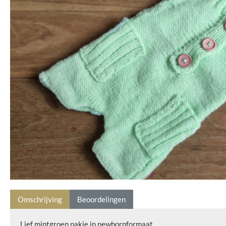
Omschrijving
Beoordelingen
Lief mintgroen pakje in newbornformaat