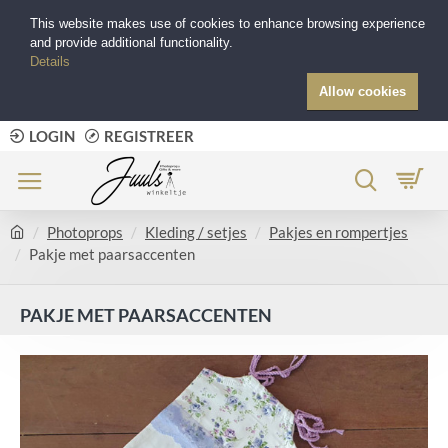
This website makes use of cookies to enhance browsing experience
and provide additional functionality.
Details
Allow cookies
LOGIN
REGISTREER
Photoprops
Kleding / setjes
Pakjes en rompertjes
Pakje met paarsaccenten
PAKJE MET PAARSACCENTEN