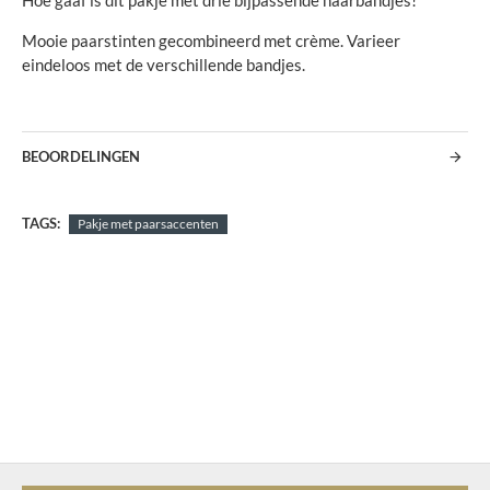
Hoe gaaf is dit pakje met drie bijpassende haarbandjes!
Mooie paarstinten gecombineerd met crème. Varieer
eindeloos met de verschillende bandjes.
BEOORDELINGEN
TAGS:
Pakje met paarsaccenten