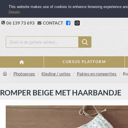
This website makes use of cookies to enhance browsing experience and p
Details
06 139 73 693
CONTACT
CURSUS PLATFORM
Photoprops
Kleding / setjes
Pakjes en rompertjes
Ro
ROMPER BEIGE MET HAARBANDJE