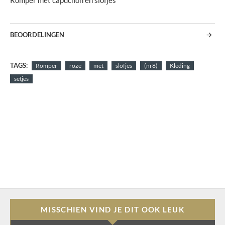
Romper met capuchon en slofjes
BEOORDELINGEN
TAGS:
Romper
roze
met
slofjes
(nr8)
Kleding
setjes
MISSCHIEN VIND JE DIT OOK LEUK