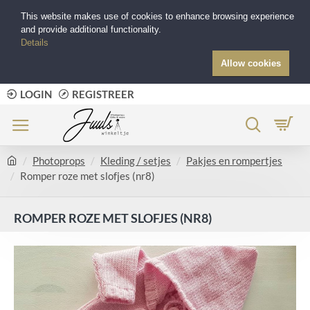
This website makes use of cookies to enhance browsing experience
and provide additional functionality.
Details
Allow cookies
LOGIN
REGISTREER
Photoprops
Kleding / setjes
Pakjes en rompertjes
Romper roze met slofjes (nr8)
ROMPER ROZE MET SLOFJES (NR8)