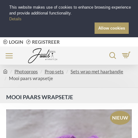
This website makes use of cookies to enhance browsing experience
and provide additional functionality.
Details
Allow cookies
LOGIN
REGISTREER
Photoprops
Prop sets
Sets wrap met haarbandje
Mooi paars wrapsetje
MOOI PAARS WRAPSETJE
NIEUW