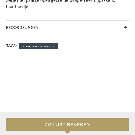
Setje met paarse open gebreide wrap en een bijpassend
haarbandje.
BEOORDELINGEN
TAGS:
Mooi paars wrapsetje
ZOJUIST BEKEKEN