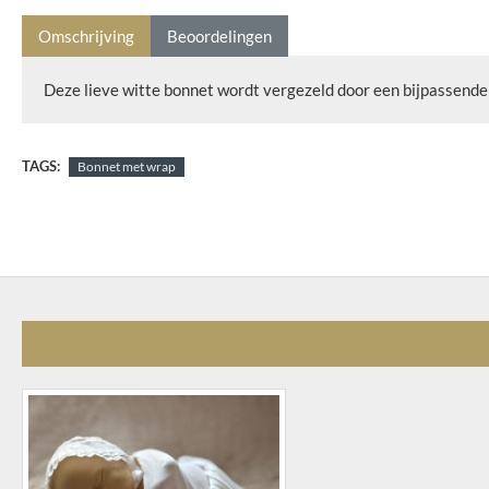
Omschrijving
Beoordelingen
Deze lieve witte bonnet wordt vergezeld door een bijpassende w
TAGS:
Bonnet met wrap