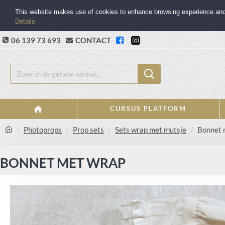
This website makes use of cookies to enhance browsing experience and p
Details
06 139 73 693
CONTACT
CURSUS PLATFORM
Photoprops
Prop sets
Sets wrap met mutsje
Bonnet 
BONNET MET WRAP