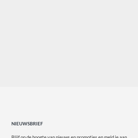
NIEUWSBRIEF
Blijf op de hoogte van nieuws en promoties en meld je aan