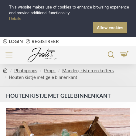
This website makes use of cookies to enhance browsing experience
and provide additional functionality.
Details
Allow cookies
LOGIN
REGISTREER
Photoprops
Props
Manden, kisten en koffers
Houten kistje met gele binnenkant
HOUTEN KISTJE MET GELE BINNENKANT