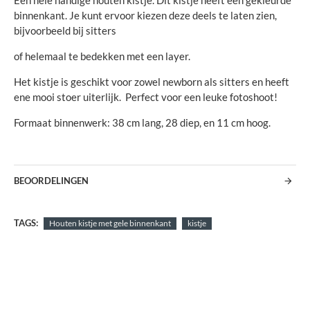
Een hele handige houten kistje. Dit kistje heeft een gekleurde
binnenkant. Je kunt ervoor kiezen deze deels te laten zien,
bijvoorbeeld bij sitters
of helemaal te bedekken met een layer.
Het kistje is geschikt voor zowel newborn als sitters en heeft
ene mooi stoer uiterlijk. Perfect voor een leuke fotoshoot!
Formaat binnenwerk: 38 cm lang, 28 diep, en 11 cm hoog.
BEOORDELINGEN
TAGS:
Houten kistje met gele binnenkant
kistje