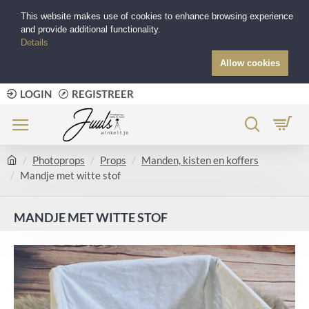
This website makes use of cookies to enhance browsing experience
and provide additional functionality.
Details
Allow cookies
LOGIN
REGISTREER
Photoprops
Props
Manden, kisten en koffers
Mandje met witte stof
MANDJE MET WITTE STOF