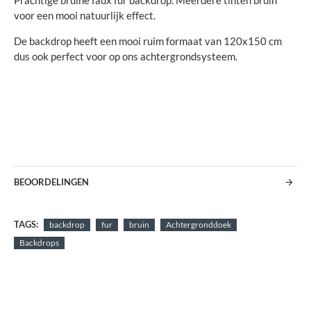
Prachtige bruine faux fur backdrop. Meerdere tinten bruin
voor een mooi natuurlijk effect.
De backdrop heeft een mooi ruim formaat van 120x150 cm
dus ook perfect voor op ons achtergrondsysteem.
BEOORDELINGEN
TAGS:
backdrop
fur
bruin
Achtergronddoek
Backdrops