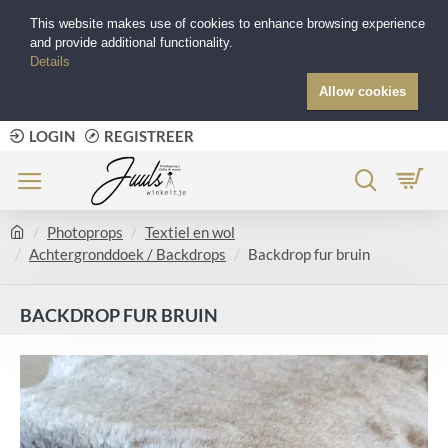
This website makes use of cookies to enhance browsing experience
and provide additional functionality.
Details
Allow cookies
LOGIN
REGISTREER
Photoprops
Textiel en wol
Achtergronddoek / Backdrops
Backdrop fur bruin
BACKDROP FUR BRUIN