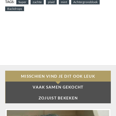
TAGS:
Super
zachte
plaid
mint
Achtergronddoek
Backdrops
MISSCHIEN VIND JE DIT OOK LEUK
VAAK SAMEN GEKOCHT
ZOJUIST BEKEKEN