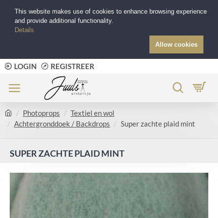
This website makes use of cookies to enhance browsing experience
and provide additional functionality.
Details
Allow cookies
LOGIN
REGISTREER
Photoprops
Textiel en wol
Achtergronddoek / Backdrops
Super zachte plaid mint
SUPER ZACHTE PLAID MINT