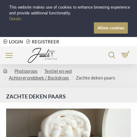
This website makes use of cookies to enhance browsing experience
and provide additional functionality.
Details
Allow cookies
LOGIN
REGISTREER
Photoprops
Textiel en wol
Achtergronddoek / Backdrops
Zachte deken paars
ZACHTE DEKEN PAARS