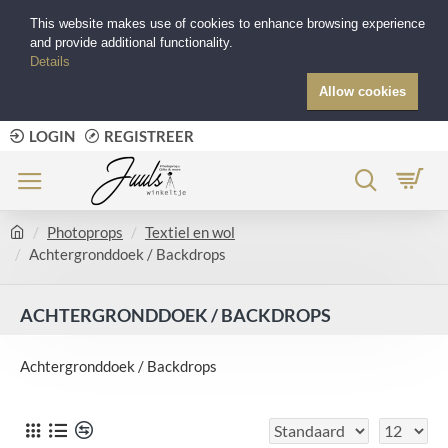
This website makes use of cookies to enhance browsing experience
and provide additional functionality.
Details
Allow cookies
LOGIN
REGISTREER
Photoprops
Textiel en wol
Achtergronddoek / Backdrops
ACHTERGRONDDOEK / BACKDROPS
Achtergronddoek / Backdrops