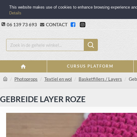
This website makes use of cookies to enhance browsing experience and p
Details
06 139 73 693
CONTACT
CURSUS PLATFORM
Photoprops
Textiel en wol
Basketfillers / Layers
Geb
GEBREIDE LAYER ROZE