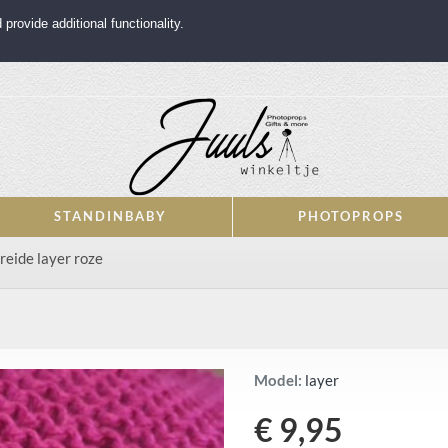
rovide additional functionality.
STANDINBABY
PHOTOPROPS
reide layer roze
Model:
layer
€ 9,95