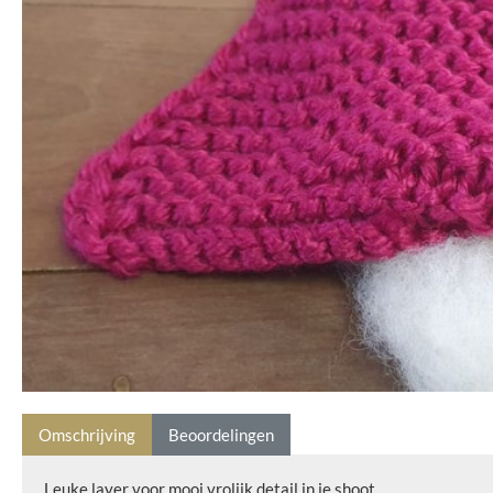
Omschrijving
Beoordelingen
Leuke layer voor mooi vrolijk detail in je shoot.