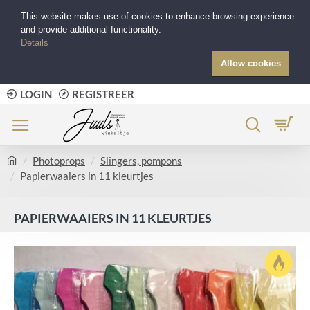
This website makes use of cookies to enhance browsing experience
and provide additional functionality.
Details
Allow cookies
LOGIN
REGISTREER
Photoprops
Slingers, pompons
Papierwaaiers in 11 kleurtjes
PAPIERWAAIERS IN 11 KLEURTJES