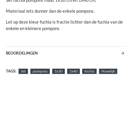
Set fuchia pompons maat 1x30 cm en 1x40 cm.
Materiaal iets dunner dan de enkele pompons.
Let op deze kleur fuchia is fractie lichter dan de fuchia van de
enkele en kleinere pompons
BEOORDELINGEN
TAGS:
Set
pompons
1x30
1x40
fuchia
Huwelijk