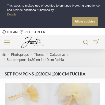
This website makes use of cookies to enhance browsing experience
and provide additional functionality.
Details
Allow cookies
LOGIN
REGISTREER
Photoprops
Thema
Cakesmash
Set pompons 1x30 en 1x40 cm fuchia
SET POMPONS 1X30 EN 1X40 CM FUCHIA