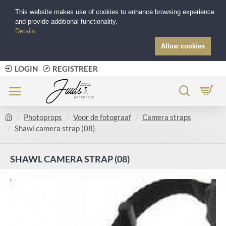
This website makes use of cookies to enhance browsing experience
and provide additional functionality.
Details
Allow cookies
LOGIN
REGISTREER
Photoprops
Voor de fotograaf
Camera straps
Shawl camera strap (08)
SHAWL CAMERA STRAP (08)