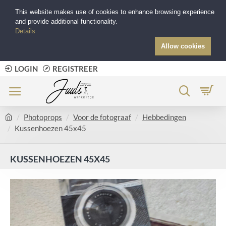
This website makes use of cookies to enhance browsing experience
and provide additional functionality.
Details
Allow cookies
LOGIN
REGISTREER
Photoprops
Voor de fotograaf
Hebbedingen
Kussenhoezen 45x45
KUSSENHOEZEN 45X45