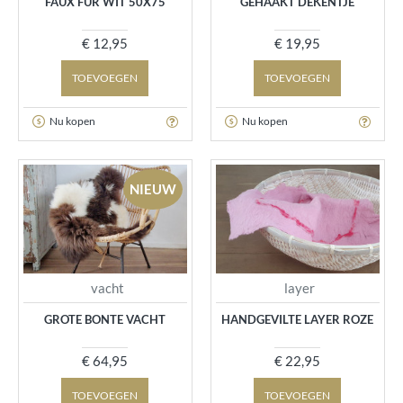
FAUX FUR WIT 50X75
GEHAAKT DEKENTJE
€ 12,95
€ 19,95
TOEVOEGEN
TOEVOEGEN
Nu kopen
Nu kopen
NIEUW
vacht
layer
GROTE BONTE VACHT
HANDGEVILTE LAYER ROZE
€ 64,95
€ 22,95
TOEVOEGEN
TOEVOEGEN