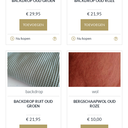
BACKDROP OUD GROEN
BACKDROP OUD ROZE
€ 29,95
€ 21,95
TOEVOEGEN
TOEVOEGEN
Nu kopen
Nu kopen
backdrop
wol
BACKDROP RUIT OUD
BERGSCHAAPWOL OUD
GROEN
ROZE
€ 21,95
€ 10,00