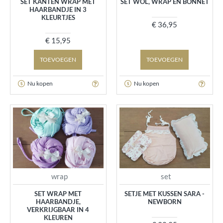
SET KANTEN WRAP MET
SET WOL, WRAP EN BONNET
HAARBANDJE IN 3
KLEURTJES
€ 36,95
€ 15,95
TOEVOEGEN
TOEVOEGEN
Nu kopen
Nu kopen
wrap
set
SET WRAP MET
SETJE MET KUSSEN SARA -
HAARBANDJE,
NEWBORN
VERKRIJGBAAR IN 4
KLEUREN