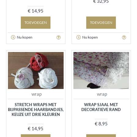
€ 32,95
€ 14,95
TOEVOEGEN
TOEVOEGEN
Nu kopen
Nu kopen
wrap
wrap
STRETCH WRAPS MET
WRAP SJAAL MET
BIJPASSENDE HAARBANDJES,
DECORATIEVE RAND
KEUZE UIT DRIE KLEUREN
€ 8,95
€ 14,95