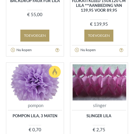
BACKDROP FAUX FUR LILA
FLOKATI KLEED 150X120 CM
LILA ***AANBIEDING VAN
139,95 VOOR 89,95
€ 55,00
€ 139,95
TOEVOEGEN
TOEVOEGEN
Nu kopen
Nu kopen
pompon
slinger
POMPON LILA, 3 MATEN
SLINGER LILA
€ 0,70
€ 2,75