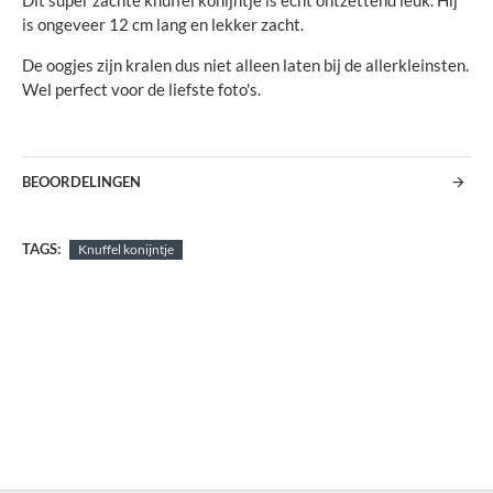
Dit super zachte knuffel konijntje is echt ontzettend leuk. Hij
is ongeveer 12 cm lang en lekker zacht.
De oogjes zijn kralen dus niet alleen laten bij de allerkleinsten.
Wel perfect voor de liefste foto's.
BEOORDELINGEN
TAGS:
Knuffel konijntje