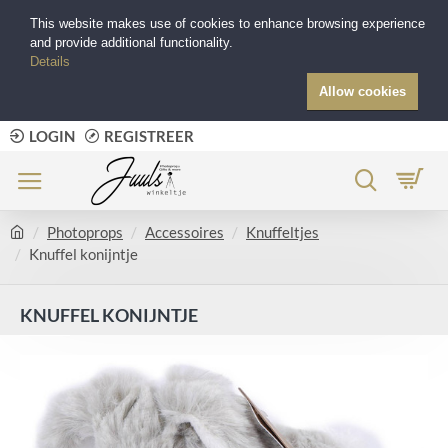
This website makes use of cookies to enhance browsing experience
and provide additional functionality.
Details
Allow cookies
LOGIN
REGISTREER
Photoprops
Accessoires
Knuffeltjes
Knuffel konijntje
KNUFFEL KONIJNTJE