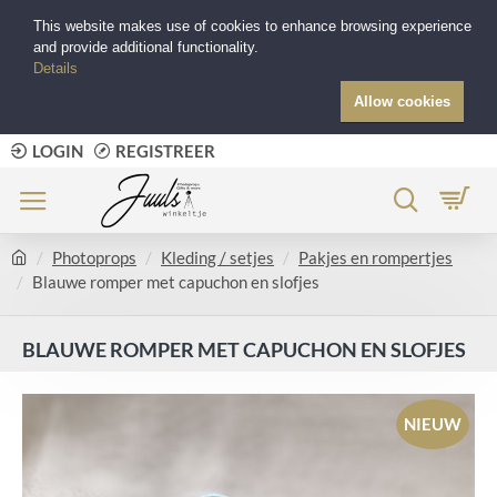
This website makes use of cookies to enhance browsing experience
and provide additional functionality.
Details
Allow cookies
LOGIN
REGISTREER
Photoprops
Kleding / setjes
Pakjes en rompertjes
Blauwe romper met capuchon en slofjes
BLAUWE ROMPER MET CAPUCHON EN SLOFJES
NIEUW