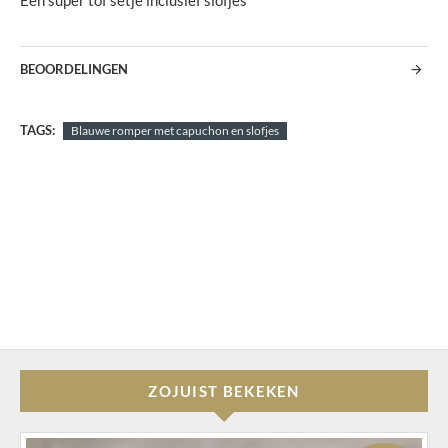
Een super tof setje inclusief slofjes
BEOORDELINGEN
TAGS:
Blauwe romper met capuchon en slofjes
ZOJUIST BEKEKEN