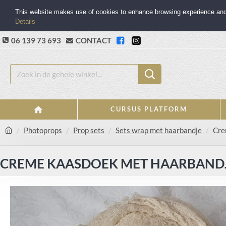
This website makes use of cookies to enhance browsing experience and p
Details
06 139 73 693
CONTACT
CURSUS PLATFORM
Photoprops
Prop sets
Sets wrap met haarbandje
Cre
CREME KAASDOEK MET HAARBAND