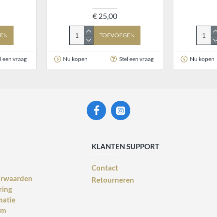
€ 25,00
EN
TOEVOEGEN
l een vraag
Nu kopen
Stel een vraag
Nu kopen
KLANTEN SUPPORT
Contact
orwaarden
Retourneren
ring
matie
rm