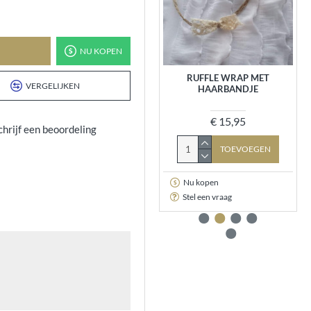
NU KOPEN
WENSLEYDALE WOL
RUFFLE WRAP MET
VERGELIJKEN
HAARBANDJE
€ 8,95
€ 15,95
chrijf een beoordeling
TOEVOEGEN
TOEVOEGEN
Nu kopen
Nu kopen
Stel een vraag
Stel een vraag