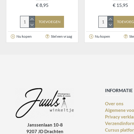
€ 8,95
€ 15,95
TOEVOEGEN
TOEVOEG
Nu kopen
Stel een vraag
Nu kopen
Ste
INFORMATIE
Over ons
Algemene vo
Privacy verkla
Verzendinfor
Janssenlaan 10-8
Cursus platfo
9207 JD Drachten