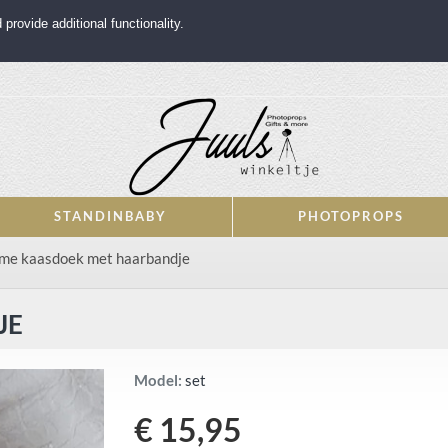
rovide additional functionality.
STANDINBABY
PHOTOPROPS
me kaasdoek met haarbandje
JE
Model:
set
€ 15,95