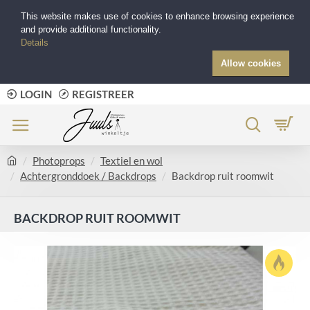
This website makes use of cookies to enhance browsing experience
and provide additional functionality.
Details
Allow cookies
LOGIN
REGISTREER
Photoprops
Textiel en wol
Achtergronddoek / Backdrops
Backdrop ruit roomwit
BACKDROP RUIT ROOMWIT