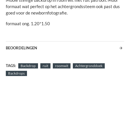
Mooie stevige backdrop in room wit met ruit patroon. Mooi
formaat wat perfect op het achtergrondssteem ook past dus
goed voor de newbornfotografie.
formaat ong. 1.20*1.50
BEOORDELINGEN
TAGS:
Backdrop
ruit
roomwit
Achtergronddoek
Backdrops