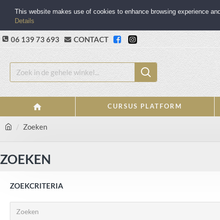
This website makes use of cookies to enhance browsing experience and p
Details
06 139 73 693
CONTACT
CURSUS PLATFORM
Zoeken
ZOEKEN
ZOEKCRITERIA