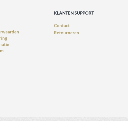
KLANTEN SUPPORT
Contact
orwaarden
Retourneren
ring
matie
rm
Webdesign voor bedrijven
design: