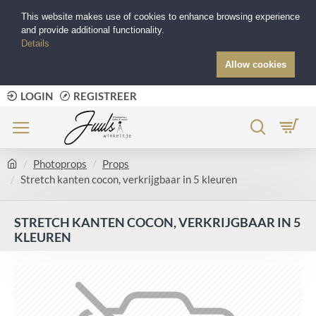
This website makes use of cookies to enhance browsing experience
and provide additional functionality.
Details
Allow cookies
LOGIN
REGISTREER
Photoprops
Props
Stretch kanten cocon, verkrijgbaar in 5 kleuren
STRETCH KANTEN COCON, VERKRIJGBAAR IN 5
KLEUREN