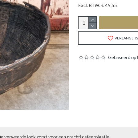
Excl. BTW: € 49,55
VERLANGLIJS
Gebaseerd op 
e verweerde look zorgt voor een prachtig sfeerplaatje.