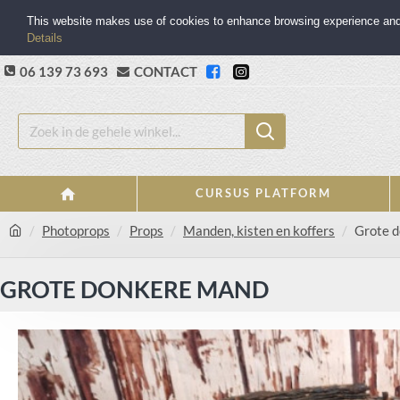
This website makes use of cookies to enhance browsing experience and p
Details
06 139 73 693
CONTACT
CURSUS PLATFORM
Photoprops
Props
Manden, kisten en koffers
Grote 
GROTE DONKERE MAND