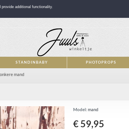
rovide additional functionality.
STANDINBABY
PHOTOPROPS
donkere mand
Model:
mand
€ 59,95