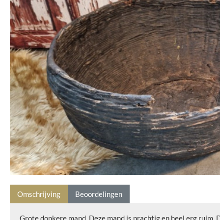
Omschrijving
Beoordelingen
Grote donkere mand. Deze mand is prachtig en heel erg ruim. D