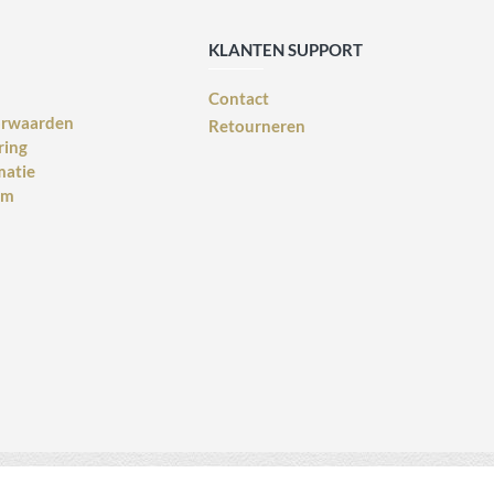
KLANTEN SUPPORT
Contact
orwaarden
Retourneren
ring
matie
rm
Webdesign voor bedrijven
design: