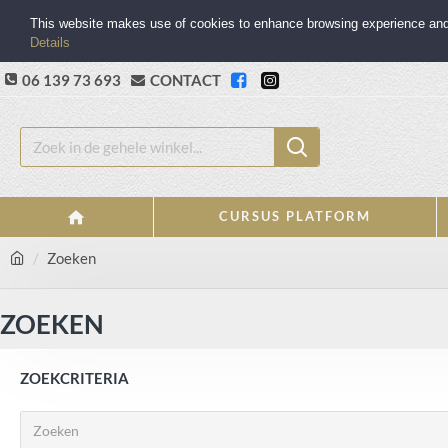
This website makes use of cookies to enhance browsing experience and p
Details
06 139 73 693
CONTACT
CURSUS PLATFORM
Zoeken
ZOEKEN
ZOEKCRITERIA