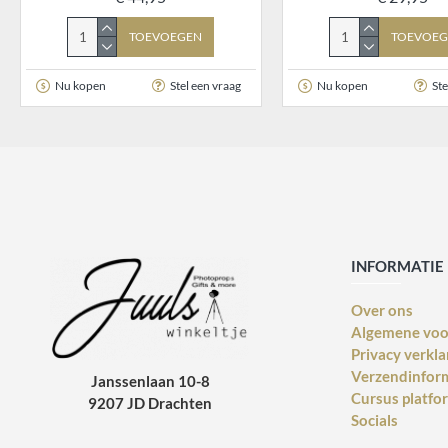
TOEVOEGEN
TOEVOEG
Nu kopen
Stel een vraag
Nu kopen
Ste
INFORMATIE
Over ons
Algemene vo
Privacy verkla
Verzendinfor
Janssenlaan 10-8
Cursus platfo
9207 JD Drachten
Socials