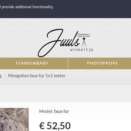
rovide additional functionality.
STANDINBABY
PHOTOPROPS
s
Mongolian faux fur 1x1 meter
Model:
faux fur
€ 52,50