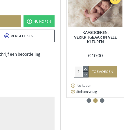
NU KOPEN
DUNNE KATOENEN DOEKEN
KAASDOEKEN,
VERGELIJKEN
VOOR
VERKRIJGBAAR IN VELE
NEWBORNFOTOGRAFIE, 7
KLEUREN
KLEUREN
chrijf een beoordeling
€ 10,00
€ 9,95
TOEVOEGEN
TOEVOEGEN
Nu kopen
Nu kopen
Stel een vraag
Stel een vraag