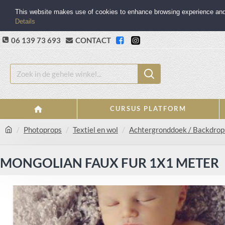
This website makes use of cookies to enhance browsing experience and p
Details
06 139 73 693
CONTACT
CURSUS PLATFORM
Photoprops
Textiel en wol
Achtergronddoek / Backdrop
MONGOLIAN FAUX FUR 1X1 METER