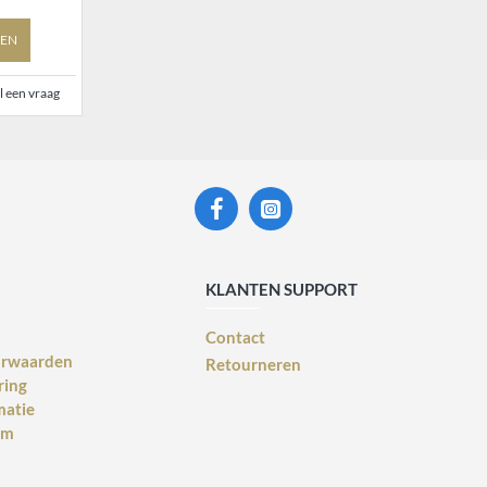
EN
l een vraag
KLANTEN SUPPORT
Contact
orwaarden
Retourneren
ring
matie
rm