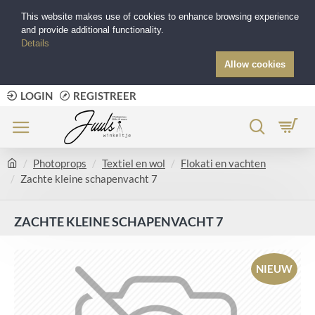
This website makes use of cookies to enhance browsing experience
and provide additional functionality.
Details
Allow cookies
LOGIN
REGISTREER
Photoprops
Textiel en wol
Flokati en vachten
Zachte kleine schapenvacht 7
ZACHTE KLEINE SCHAPENVACHT 7
NIEUW