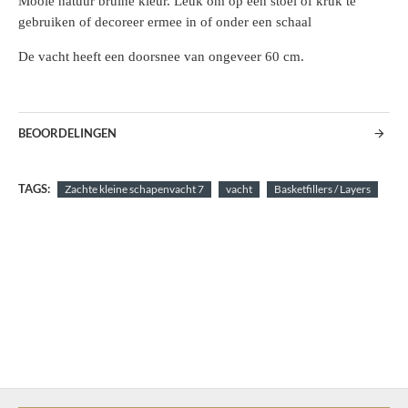
Mooie natuur bruine kleur. Leuk om op een stoel of kruk te
gebruiken of decoreer ermee in of onder een schaal
De vacht heeft een doorsnee van ongeveer 60 cm.
BEOORDELINGEN
TAGS:
Zachte kleine schapenvacht 7
vacht
Basketfillers / Layers