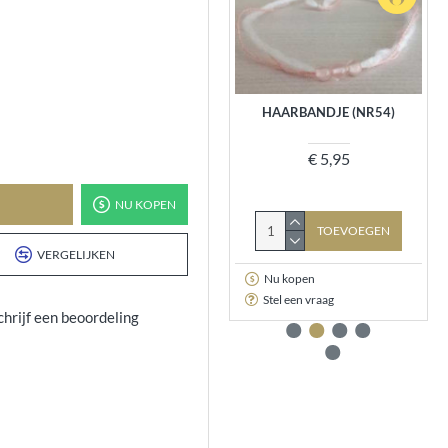
VOLLEDIGE SET
HAARBANDJE (NR54)
€ 57,95
€ 5,95
NU KOPEN
TOEVOEGEN
TOEVOEGEN
VERGELIJKEN
Nu kopen
Nu kopen
Stel een vraag
Stel een vraag
chrijf een beoordeling