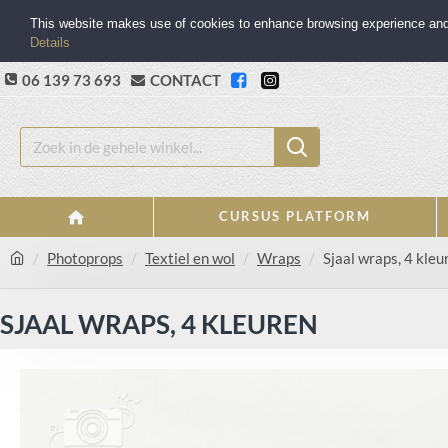
This website makes use of cookies to enhance browsing experience and p
Details
06 139 73 693
CONTACT
CURSUS PLATFORM
Photoprops
Textiel en wol
Wraps
Sjaal wraps, 4 kleu
SJAAL WRAPS, 4 KLEUREN