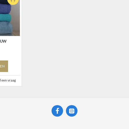
AUW
EN
l een vraag