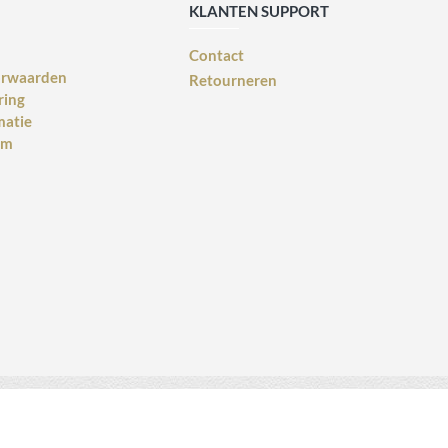
KLANTEN SUPPORT
Contact
orwaarden
Retourneren
ring
matie
rm
Webdesign voor bedrijven
design: