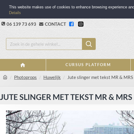
This website makes use of cookies to enhance browsing experience and p
Details
06 139 73 693
CONTACT
CURSUS PLATFORM
Photoprops
Huwelijk
Jute slinger met tekst MR & MRS
JUTE SLINGER MET TEKST MR & MRS