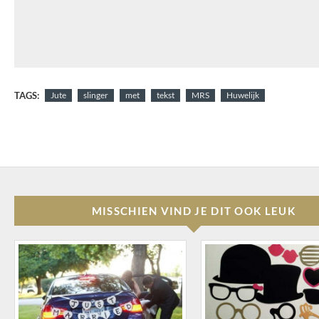
TAGS:
Jute
slinger
met
tekst
MRS
Huwelijk
MISSCHIEN VIND JE DIT OOK LEUK