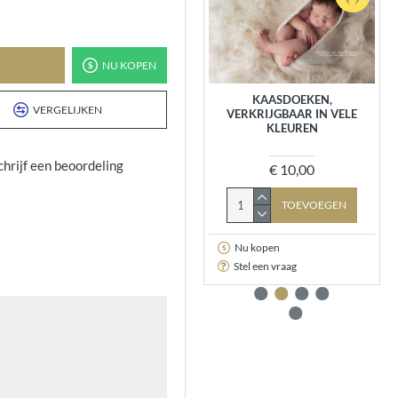
NU KOPEN
VOLLEDIGE SET
KAASDOEKEN,
VERGELIJKEN
VERKRIJGBAAR IN VELE
KLEUREN
€ 57,95
chrijf een beoordeling
€ 10,00
TOEVOEGEN
TOEVOEGEN
Nu kopen
Nu kopen
Stel een vraag
Stel een vraag