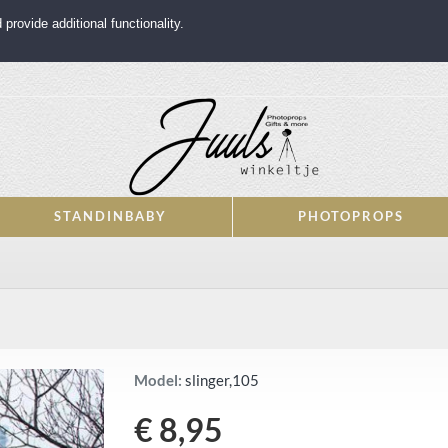
rovide additional functionality.
STANDINBABY
PHOTOPROPS
Model:
slinger,105
€ 8,95