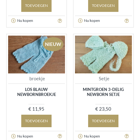
TOEVOEGEN
TOEVOEGEN
Nu kopen
Nu kopen
NIEUW
broekje
Setje
LOS BLAUW
MINTGROEN 3-DELIG
NEWBORNBROEKJE
NEWBORN SETJE
€ 11,95
€ 23,50
TOEVOEGEN
TOEVOEGEN
Nu kopen
Nu kopen