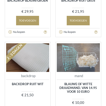
BACKDROP BLAUW/GROEN
BACKDROP RUIT GRIJS
€ 29,95
€ 21,95
TOEVOEGEN
TOEVOEGEN
Nu kopen
Nu kopen
2 - 3 DAGEN
backdrop
mand
BACKDROP RUIT WIT
BLAUWE OF WITTE
DRAADMAND. VAN 14.95
VOOR 10 EURO
€ 21,50
€ 10,00