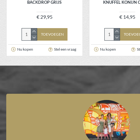
BACKDROP GRIJS
KNUFFEL KONIJN 
€ 29,95
€ 14,95
TOEVOEGEN
TOEVOE
Nu kopen
Stel een vraag
Nu kopen
St