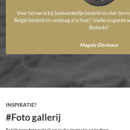
Voor het eerst bij Juulswinkeltje besteld en zéér tevr
België besteld en vandaag al in huis!! Snelle en goede s
Bedankt!
Magaly Dorieaux
INSPIRATIE?
#Foto gallerij
Bekijk onze foto gallerij om leuke inspiratie op te doen.