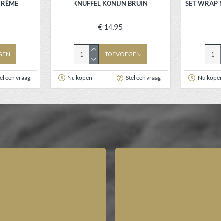
CRÈME
KNUFFEL KONIJN BRUIN
SET WRAP 
€ 14,95
GEN
TOEVOEGEN
el een vraag
Nu kopen
Stel een vraag
Nu kope