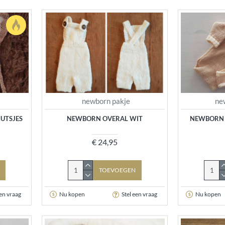
newborn pakje
ne
UTSJES
NEWBORN OVERAL WIT
NEWBORN 
€ 24,95
TOEVOEGEN
een vraag
Nu kopen
Stel een vraag
Nu kopen