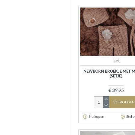
Fuchia - Maat L
Geel - Maat S
Geel - Maat M
Geel - Maat L
set
Paars - Maat S
NEWBORN BROEKJE MET M
(SETJE)
Paars - Maat M
€ 39,95
TOEVOEGEN
Paars - Maat L
Nu kopen
Stel 
Lila - Maat S