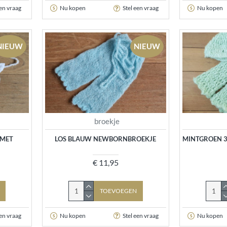
een vraag
Nu kopen
Stel een vraag
Nu kopen
NIEUW
NIEUW
broekje
 MET
LOS BLAUW NEWBORNBROEKJE
MINTGROEN 3
€ 11,95
TOEVOEGEN
een vraag
Nu kopen
Stel een vraag
Nu kopen