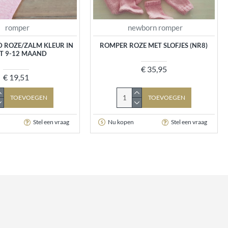
romper
newborn romper
 ROZE/ZALM KLEUR IN
ROMPER ROZE MET SLOFJES (NR8)
T 9-12 MAAND
€ 35,95
€ 19,51
TOEVOEGEN
TOEVOEGEN
Stel een vraag
Nu kopen
Stel een vraag