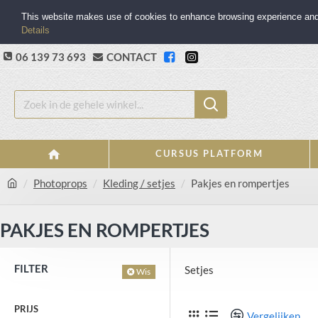
This website makes use of cookies to enhance browsing experience and p
Details
06 139 73 693
CONTACT
CURSUS PLATFORM
Photoprops
Kleding / setjes
Pakjes en rompertjes
PAKJES EN ROMPERTJES
FILTER
Setjes
Wis
PRIJS
Vergelijken