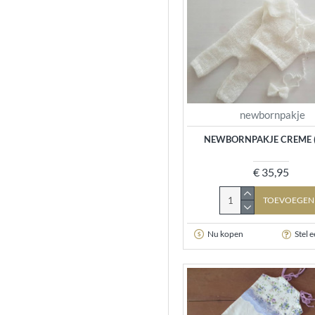
Lila - Maat M
Lila - Maat L
Mint - Maat S
newbornpakje
Mint - Maat M
NEWBORNPAKJE CREME 
Mint- Maat L
€ 35,95
Rood - Maat S
TOEVOEGEN
Nu kopen
Stel 
Rood - Maat M
Rood - Maat L