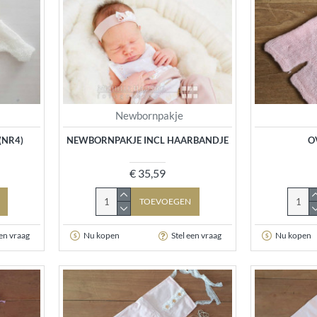
Newbornpakje
(NR4)
NEWBORNPAKJE INCL HAARBANDJE
O
€ 35,59
TOEVOEGEN
een vraag
Nu kopen
Stel een vraag
Nu kopen