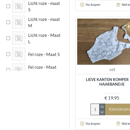
Licht roze - maat
Nu kopen
Stel 
S
Licht roze - maat
M
Licht roze - Maat
L
Fel roze - Maat S
Fel roze - Maat
set
M
LIEVE KANTEN ROMPER
HAARBANDJE
Fel roze - Maat L
€ 19,95
Fuchia - Maat S
TOEVOEGEN
Fuchia - Maat M
Nu kopen
Stel 