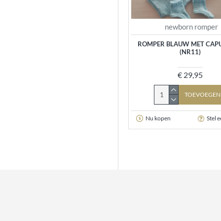
newborn romper
ROMPER BLAUW MET CA
(NR11)
€ 29,95
TOEVOEGEN
Nu kopen
Stel 