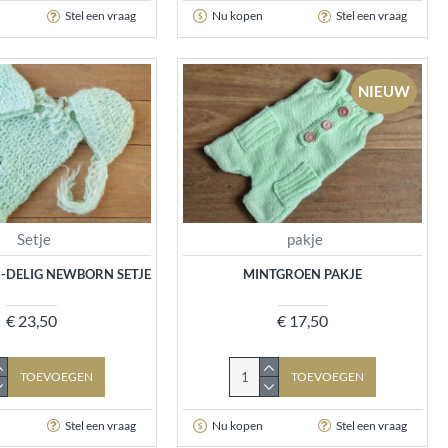
Stel een vraag
Nu kopen
Stel een vraag
NIEUW
Setje
pakje
-DELIG NEWBORN SETJE
MINTGROEN PAKJE
€ 23,50
€ 17,50
TOEVOEGEN
TOEVOEGEN
Stel een vraag
Nu kopen
Stel een vraag