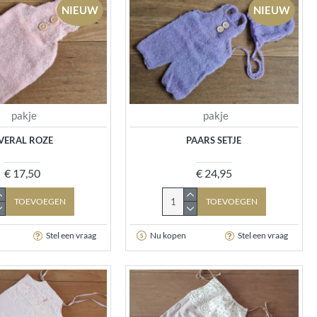
NIEUW
NIEUW
pakje
pakje
VERAL ROZE
PAARS SETJE
€ 17,50
€ 24,95
TOEVOEGEN
TOEVOEGEN
Stel een vraag
Nu kopen
Stel een vraag