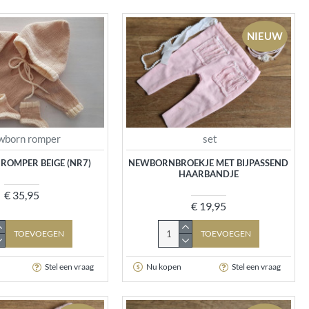
NIEUW
wborn romper
set
ROMPER BEIGE (NR7)
NEWBORNBROEKJE MET BIJPASSEND
HAARBANDJE
€ 35,95
€ 19,95
TOEVOEGEN
TOEVOEGEN
Stel een vraag
Nu kopen
Stel een vraag