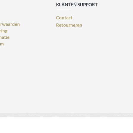
KLANTEN SUPPORT
Contact
orwaarden
Retourneren
ring
matie
rm
Webdesign voor bedrijven
design: