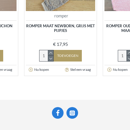
romper
PUCHON
ROMPER MAAT NEWBORN, GRIJS MET
ROMPER OUD
PIJPJES
MAA
€ 17,95
TOEVOEGEN
een vraag
Nu kopen
Stel een vraag
Nu kopen